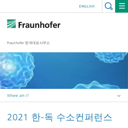
ENGLISH
Fraunhofer 한국대표사무소
Where am I?
Homepage
2021 한-독 수소컨퍼런스
Events