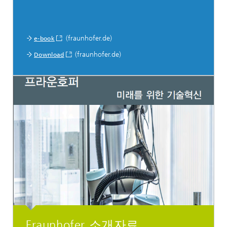
(fraunhofer.de)
e-book
(fraunhofer.de)
Download
Fraunhofer 소개자료